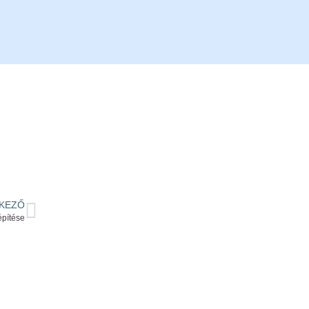
KEZŐ
építése