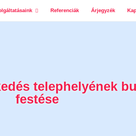
lgáltatásaink
Referenciák
Árjegyzék
Kap
edés telephelyének bur
festése