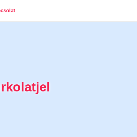
csolat
kolatjel