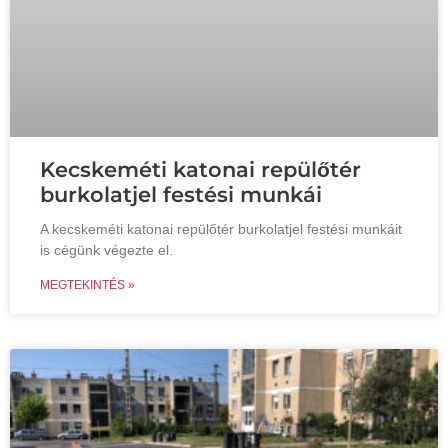
Kecskeméti katonai repülőtér
burkolatjel festési munkái
A kecskeméti katonai repülőtér burkolatjel festési munkáit
is cégünk végezte el.
MEGTEKINTÉS »