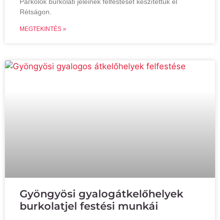
Parkolók burkolati jeleinek felfestését készítettük el
Rétságon.
MEGTEKINTÉS »
Gyöngyösi gyalogátkelőhelyek
burkolatjel festési munkái