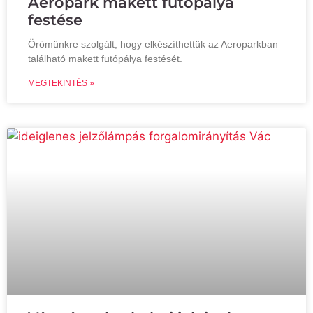
Aeropark makett futópálya
festése
Örömünkre szolgált, hogy elkészíthettük az Aeroparkban
található makett futópálya festését.
MEGTEKINTÉS »